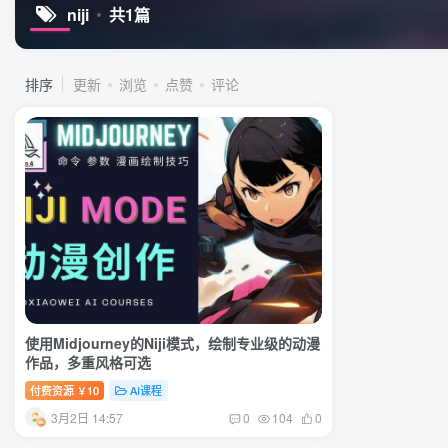
niji
共1篇
排序
更新
浏览
点赞
评论
使用Midjourney的Niji模式，绘制专业级的动漫
作品，多重风格可选
付费资源
10
AI课程
￥
3月2日 14:57
0
104
0