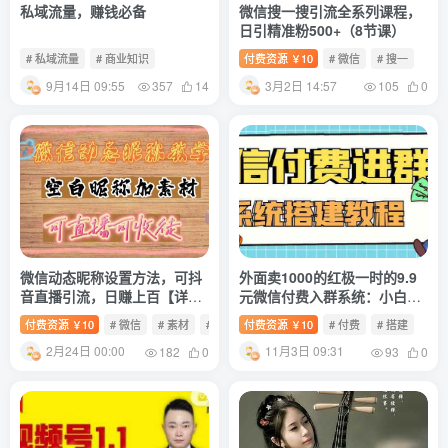
私域流量，赚钱必备
微信搜一搜引流全系列课程，
日引精准粉500+（8节课）
# 私域流量
# 商业知识
付费资源
10
# 微信
# 搜一
￥
9月14日 09:55
3月2日 14:57
357
14
105
0
微信动态昵称设置方法，可抖
外面卖1000的红极一时的9.9
音直播引流，日赚上百【详细
元微信付费入群系统：小白一
视频教程+素材】
学就会（源码+教程）
付费资源
10
# 微信
# 素材
# 昵称
付费资源
10
# 付费
# 搭建
￥
￥
2月24日 00:00
11月3日 09:31
182
0
93
0