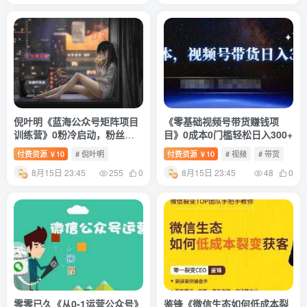
倪叶明《蓝海公众号矩阵项目
《零基础视频号带货赚钱项
训练营》0粉冷启动，粉丝突
目》0成本0门槛轻松日入300+
破30W
付费资源
10
# 倪叶明
付费资源
10
# 视频
# 带货
￥
￥
8月15日 23:45
8月15日 23:45
255
0
48
0
零零已久《从0-1运营公众号》
鉴锋《微信生态如何低成本裂