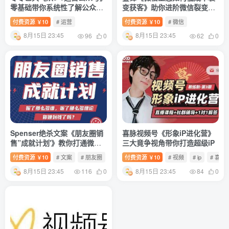
零基础带你系统性了解公众号
变获客》助你进阶微信裂变高
运营
手
付费资源
10
# 运营
付费资源
10
# 微信
￥
￥
8月15日 23:45
8月15日 23:45
96
0
62
0
Spenser绝杀文案《朋友圈销
喜脉视频号《形象iP进化营》
售”成就计划'》教你打通微信
三大竟争视角带你打造超级iP
赚钱生态
付费资源
10
# 文案
# 朋友圈
付费资源
10
# 视频
# ip
# 喜脉
￥
￥
8月15日 23:45
8月15日 23:45
116
0
84
0