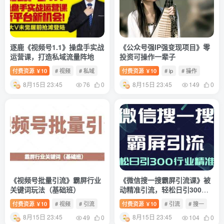
逐鹿《视频号1.1》操盘手实战
《公众号强IP强变现项目》零
运营课，打造私域流量阵地
投资可操作一辈子
付费资源
10
# 视频
# 私域
付费资源
10
# ip
# 操作
￥
￥
8月15日 23:45
8月15日 23:45
76
0
149
0
《视频号批量引流》霸屏行业
《微信搜一搜霸屏引流课》被
关键词玩法（基础班）
动精准引流，轻松日引300行
业精准粉
付费资源
10
# 视频
# 引流
付费资源
10
# 引流
# 搜一
￥
￥
8月15日 23:45
8月15日 23:45
49
0
104
0