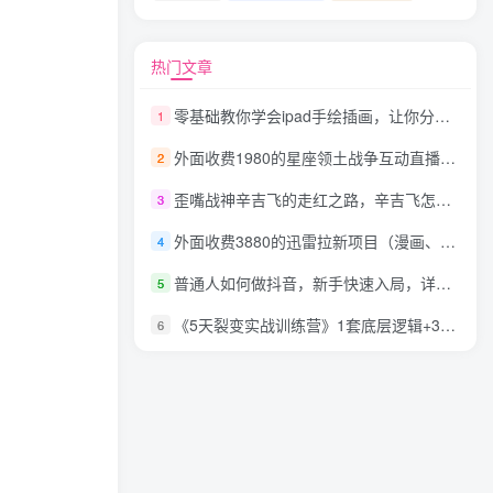
热门文章
零基础教你学会ipad手绘插画，让你分分钟变成绘画及创作大师
1
外面收费1980的星座领土战争互动直播，支持抖音【全套脚本+详细教程】
2
歪嘴战神辛吉飞的走红之路，辛吉飞怎么样了
3
外面收费3880的迅雷拉新项目（漫画、小说推文）【详细教程】
4
普通人如何做抖音，新手快速入局，详细功略，无绿幕直播间搭建，带你快速成交变现
5
《5天裂变实战训练营》1套底层逻辑+3种裂变玩法，2020下半年微信裂变玩法
6