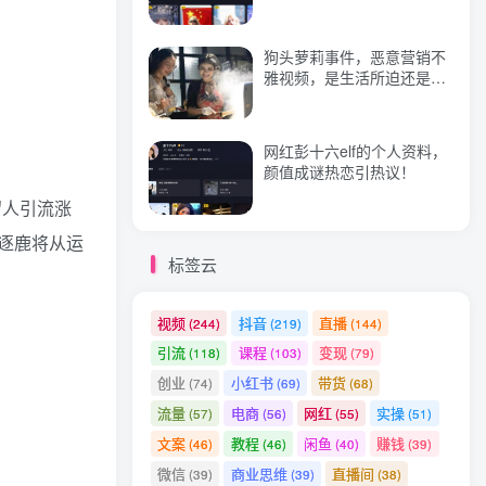
狗头萝莉事件，恶意营销不
热门文章
雅视频，是生活所迫还是故
意为之？
零基础教你学会ipad手绘插画，让你分分钟变成绘画及创作大师
1
网红彭十六elf的个人资料，
外面收费1980的星座领土战争互动直播，支持抖音【全套脚本+详细教程】
2
颜值成谜热恋引热议！
歪嘴战神辛吉飞的走红之路，辛吉飞怎么样了
3
留人引流涨
外面收费3880的迅雷拉新项目（漫画、小说推文）【详细教程】
4
逐鹿将从运
标签云
普通人如何做抖音，新手快速入局，详细功略，无绿幕直播间搭建，带你快速成交变现
5
《5天裂变实战训练营》1套底层逻辑+3种裂变玩法，2020下半年微信裂变玩法
6
视频
抖音
直播
(244)
(219)
(144)
引流
课程
变现
(118)
(103)
(79)
创业
小红书
带货
(74)
(69)
(68)
流量
电商
网红
实操
(57)
(56)
(55)
(51)
文案
教程
闲鱼
赚钱
(46)
(46)
(40)
(39)
微信
商业思维
直播间
(39)
(39)
(38)