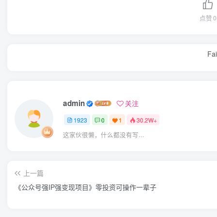
点赞
0
Fai
admin
关注
1923
0
1
30.2W+
这家伙很懒，什么都没有写...
上一篇
《公众号强IP强变现项目》零投资可操作一辈子