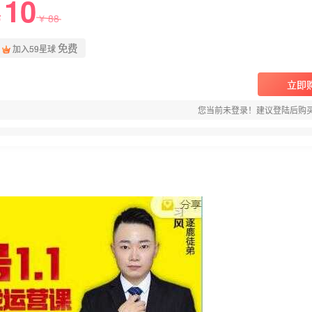
10
88
￥
￥
免费
加入59星球
立即
您当前未登录！建议登陆后购