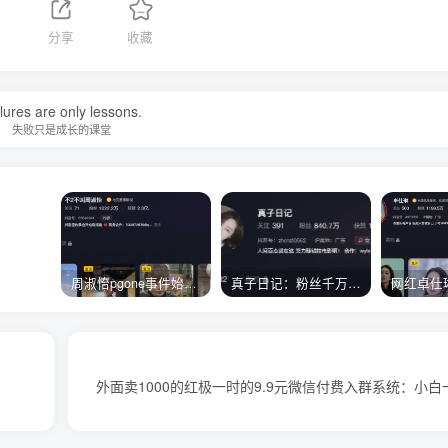
分享
收藏
lures are only lessons.
失败只是成长的课堂
周淑怡pgone事件始末，周淑怡现状
真子日记：粉丝千万的真子日记是最懂反转的网红吗？
外面卖1000的红极一时的9.9元微信付费入群系统：小