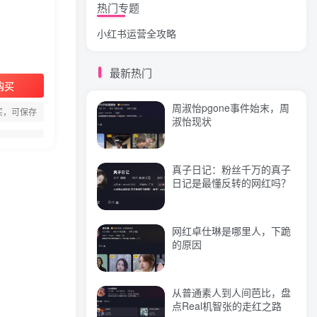
热门专题
小红书运营全攻略
狗头萝莉事件，恶意营销不
雅视频，是生活所迫还是故
意为之？
最新热门
购买
网红彭十六elf的个人资料，
周淑怡pgone事件始末，周
颜值成谜热恋引热议！
买，可保存
淑怡现状
真子日记：粉丝千万的真子
标签云
日记是最懂反转的网红吗？
视频
抖音
直播
(244)
(219)
(144)
引流
课程
变现
(118)
(103)
(79)
网红卓仕琳是哪里人，下跪
的原因
创业
小红书
带货
(74)
(69)
(68)
流量
电商
网红
实操
(57)
(56)
(55)
(51)
文案
教程
闲鱼
赚钱
(46)
(46)
(40)
(39)
从普通素人到人间芭比，盘
点Real机智张的走红之路
微信
商业思维
直播间
(39)
(39)
(38)