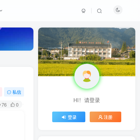
最新热门
周淑怡pgone事件始末，周
淑怡现状
真子日记：粉丝千万的真子
日记是最懂反转的网红吗？
私信
HI！请登录
网红卓仕琳是哪里人，下跪
76
0
的原因
登录
注册
从普通素人到人间芭比，盘
点Real机智张的走红之路