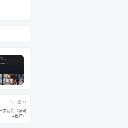
网红卓仕琳是哪里人，下跪的原因
从普通素人到人间芭比，盘点Real机智张的走红之路
狗头萝莉事件，恶意营销不雅视频，是生活所迫还是故意为之？
下一篇
白一学就会（源码
+教程）