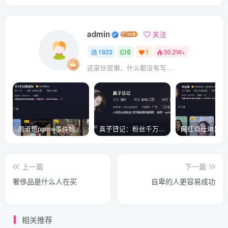
admin
关注
1923
0
1
30.2W+
这家伙很懒，什么都没有写...
周淑怡pgone事件始末，周淑怡现状
真子日记：粉丝千万的真子日记是最懂反转的网红吗？
上一篇
下一篇
奢侈品是什么人在买
自卑的人更容易成功
相关推荐