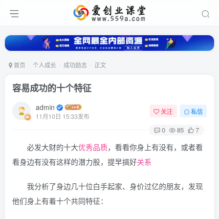
首页
个人成长
成功励志
正文
容易成功的十个特征
admin
关注
私信
11月10日 15:33发布
0
85
7
必发大财的十大
优秀品质
，看看你身上有没有，或者看
看身边有没有这样的潜力股，提早搞好
关系
我分析了身边几十位白手起家、身价过亿的朋友，发现
他们身上有着十个共同特征：