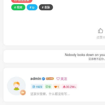
# 视频
# ip
# 喜脉
点赞
0
Nobody looks down on you 
没谁瞧不起你
admin
关注
1923
0
1
30.2W+
这家伙很懒，什么都没有写...