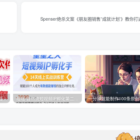
Spenser绝杀文案《朋友圈销售”成就计划'》教你
快手直播回放视频/虎牙直播回放视频完整下载(电脑软件+视频教程)
瑶瑶·自然流短视频IP孵化第二期，14天线上实战训练营，赋能100个人成为有数据能赚钱的独立IP孵化手
一分钟就能制作100条原