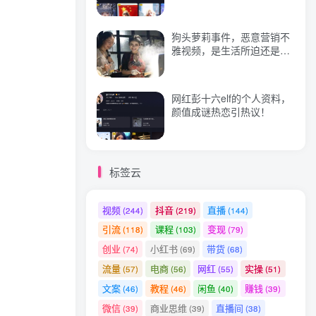
狗头萝莉事件，恶意营销不
热门文章
雅视频，是生活所迫还是故
意为之？
叁心笔记《淘宝无货源模式》如何卖女装之冬装
1
网红彭十六elf的个人资料，
哪吒2票房破百亿，但在北美排片只有7%
2
颜值成谜热恋引热议！
怎样读一本好书？速成金句炼不成你的认知方法论
3
DeepSeek开启平民王者时代
4
标签云
​罗翔抖音书单变现月入10万，0基础小白也可以在抖音上赚钱
5
邮件营销日引10000IP流量操作项目日赚500元（超级学院）
6
视频
抖音
直播
(244)
(219)
(144)
引流
课程
变现
(118)
(103)
(79)
创业
小红书
带货
(74)
(69)
(68)
流量
电商
网红
实操
(57)
(56)
(55)
(51)
文案
教程
闲鱼
赚钱
(46)
(46)
(40)
(39)
微信
商业思维
直播间
(39)
(39)
(38)