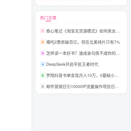
热门文章
叁心笔记《淘宝无货源模式》如何卖女装之冬装
1
哪吒2票房破百亿，但在北美排片只有7%
2
怎样读一本好书？速成金句炼不成你的认知方法论
3
DeepSeek开启平民王者时代
4
​罗翔抖音书单变现月入10万，0基础小白也可以在抖音上赚钱
5
邮件营销日引10000IP流量操作项目日赚500元（超级学院）
6