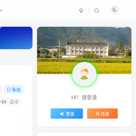
最新热门
周淑怡pgone事件始末，周
淑怡现状
真子日记：粉丝千万的真子
日记是最懂反转的网红吗？
私信
HI！请登录
网红卓仕琳是哪里人，下跪
84
0
的原因
登录
注册
从普通素人到人间芭比，盘
点Real机智张的走红之路