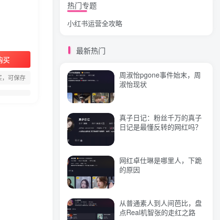
热门专题
小红书运营全攻略
狗头萝莉事件，恶意营销不
雅视频，是生活所迫还是故
意为之？
最新热门
购买
网红彭十六elf的个人资料，
周淑怡pgone事件始末，周
颜值成谜热恋引热议！
买，可保存
淑怡现状
真子日记：粉丝千万的真子
标签云
日记是最懂反转的网红吗？
视频
抖音
直播
(244)
(219)
(144)
引流
课程
变现
(118)
(103)
(79)
网红卓仕琳是哪里人，下跪
的原因
创业
小红书
带货
(74)
(69)
(68)
流量
电商
网红
实操
(57)
(56)
(55)
(51)
文案
教程
闲鱼
赚钱
(46)
(46)
(40)
(39)
从普通素人到人间芭比，盘
点Real机智张的走红之路
微信
商业思维
直播间
(39)
(39)
(38)