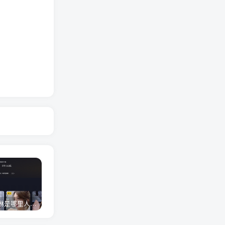
网红卓仕琳是哪里人，下跪的原因
从普通素人到人间芭比，盘点Real机智张的走红之路
狗头萝莉事件，恶意营销不雅视频，是生活所迫还是故意为之？