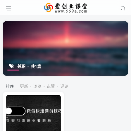
兼职
共1篇
排序
更新
浏览
点赞
评论