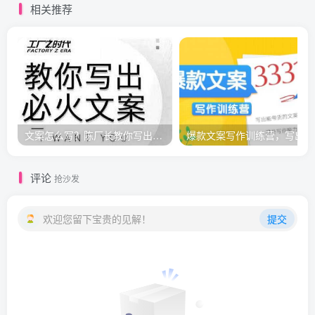
相关推荐
文案怎么写？陈厂长教你写出必火文案，传统文案vs抖音文案
爆款
评论
抢沙发
欢迎您留下宝贵的见解！
提交