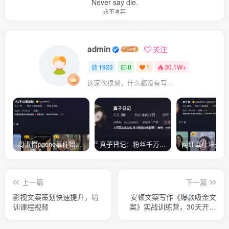
Never say die.
永不言弃
admin
关注
1923
0
1
30.1W+
这家伙很懒，什么都没有写...
周淑怡pgone事件始末，周淑怡现状
真子日记：粉丝千万的真子日记是最懂反转的网红吗？
上一篇
下一篇
影视文案策划快速提升，培
安顿文案写作《爆款吸金文
训课程视频
案》实战训练营，30天开启
文案赚钱之旅