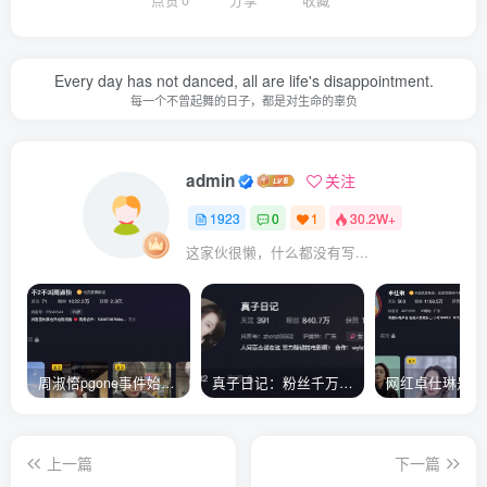
点赞
0
分享
收藏
Every day has not danced, all are life's disappointment.
每一个不曾起舞的日子，都是对生命的辜负
admin
关注
1923
0
1
30.2W+
这家伙很懒，什么都没有写...
周淑怡pgone事件始末，周淑怡现状
真子日记：粉丝千万的真子日记是最懂反转的网红吗？
上一篇
下一篇