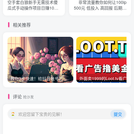
空手套白狼新手无需技术傻
非常流量教你如何让100ip
瓜式手动操作项目日赚100
500元 低投入 高回报 后期全
元（一二三期）
自动月入几万
相关推荐
教你3步快速！给抖音帐号打标签！
外面卖1999的Loot.tv看广告撸美金项目，号称月入轻松400
评论
抢沙发
欢迎您留下宝贵的见解！
提交