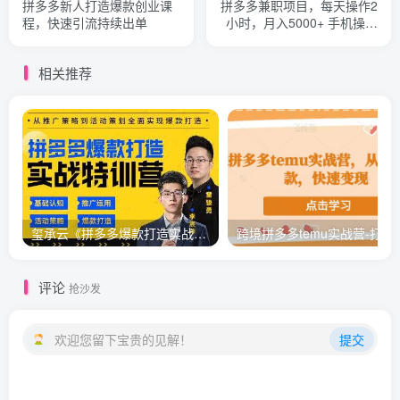
拼多多新人打造爆款创业课
拼多多兼职项目，每天操作2
程，快速引流持续出单
小时，月入5000+ 手机操作
即可
相关推荐
玺承云《拼多多爆款打造实战特训营》一套从入门到高手课程
跨境拼多多te
评论
抢沙发
欢迎您留下宝贵的见解！
提交