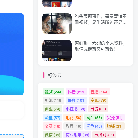
狗头萝莉事件，恶意营销不
热门文章
雅视频，是生活所迫还是故
意为之？
某站内部课程：淘宝客社交电商裂变，精准引流和粉丝裂变模式详解（共6节视频）
1
网红彭十六elf的个人资料，
疯狂小杨哥：粉丝破亿的小杨哥怎么火的？不仅是网红更是企业家
2
颜值成谜热恋引热议！
马云真的对钱没兴趣吗
3
微信矩阵卖货系统，多线程批量养10个微信号，10种加粉落地方法，快速加满3W人卖货！
4
标签云
拼多多虚拟店：可多店批量操作，每个店日赚在200-1000
5
突围学堂《网课变现特训营》0基础，0经验也能把知识变成钱
6
视频
抖音
直播
(244)
(219)
(144)
引流
课程
变现
(118)
(103)
(79)
创业
小红书
带货
(74)
(69)
(68)
流量
电商
网红
实操
(57)
(56)
(55)
(51)
文案
教程
闲鱼
赚钱
(46)
(46)
(40)
(39)
微信
商业思维
直播间
(39)
(39)
(38)