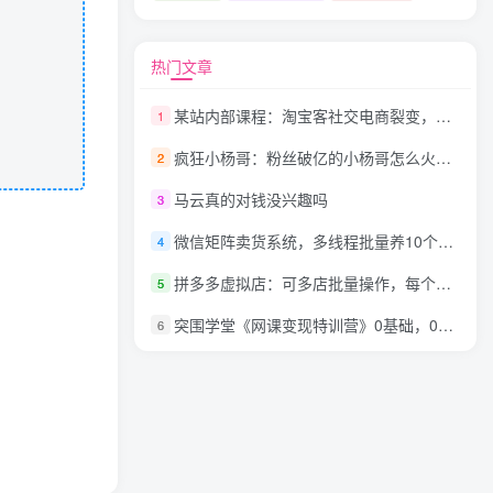
热门文章
某站内部课程：淘宝客社交电商裂变，精准引流和粉丝裂变模式详解（共6节视频）
1
疯狂小杨哥：粉丝破亿的小杨哥怎么火的？不仅是网红更是企业家
2
马云真的对钱没兴趣吗
3
微信矩阵卖货系统，多线程批量养10个微信号，10种加粉落地方法，快速加满3W人卖货！
4
拼多多虚拟店：可多店批量操作，每个店日赚在200-1000
5
突围学堂《网课变现特训营》0基础，0经验也能把知识变成钱
6