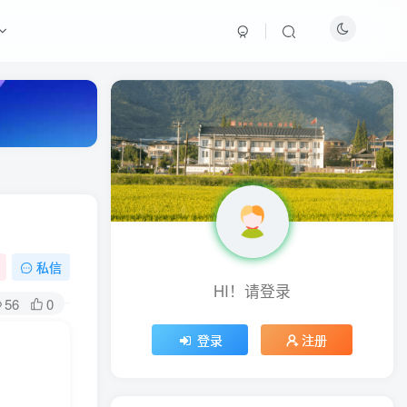
最新热门
周淑怡pgone事件始末，周
淑怡现状
真子日记：粉丝千万的真子
日记是最懂反转的网红吗？
私信
HI！请登录
网红卓仕琳是哪里人，下跪
56
0
的原因
登录
注册
从普通素人到人间芭比，盘
点Real机智张的走红之路