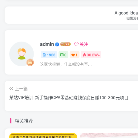
A good idea 
如果没
admin
关注
1923
0
1
30.2W+
这家伙很懒，什么都没有写...
上一篇
某站VIP培训-新手操作CPA零基础赚钱保底日赚100-300元项目
相关推荐