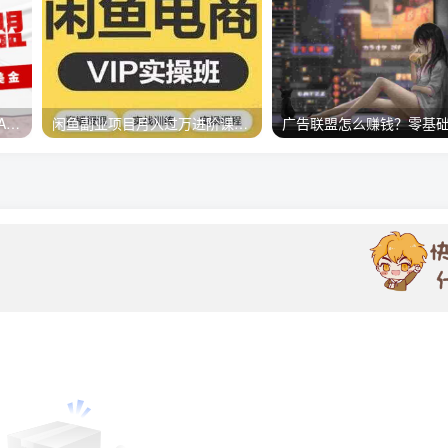
外面收费1980的最新国外LEAD广告联盟搬砖项目，单号一天至少30美金【详细玩法教程】
闲鱼副业项目月入过万进阶课程，教你掌握闲鱼电商所需的各项技能