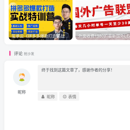
玺承云《拼多多爆款打造实战特训营》一套从入门到高手课程
评论
抢沙发
昵称
昵称
表情