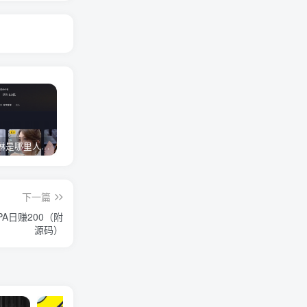
网红卓仕琳是哪里人，下跪的原因
从普通素人到人间芭比，盘点Real机智张的走红之路
狗头萝莉事件，恶意营销不雅视频，是生活所迫还是故意为之？
下一篇
A日赚200（附
源码）