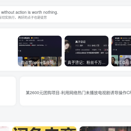
without action is worth nothing.
有切实执行，再好的点子也是徒劳
周淑怡pgone事件始末，周淑怡现状
真子日记：粉丝千万的真子日记是最懂反转的网红吗？
某2600元团购项目-利用网络热门未播放电视剧诱导操作CP