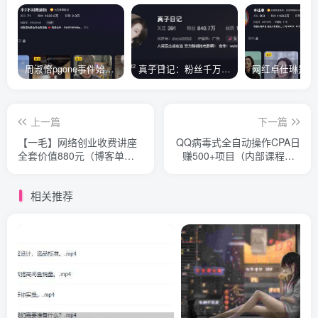
周淑怡pgone事件始末，周淑怡现状
真子日记：粉丝千万的真子日记是最懂反转的网红吗？
上一篇
下一篇
【一毛】网络创业收费讲座
QQ病毒式全自动操作CPA日
全套价值880元（博客单页
赚500+项目（内部课程共5
赚钱，QQ营销，虚拟项目，
课）
CPA系列，分类信息）
相关推荐