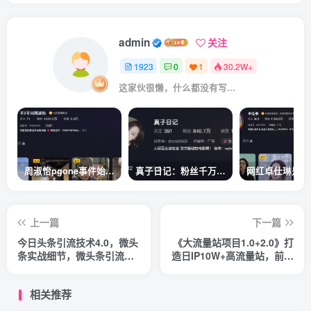
admin
关注
1923
0
1
30.2W+
这家伙很懒，什么都没有写...
周淑怡pgone事件始末，周淑怡现状
真子日记：粉丝千万的真子日记是最懂反转的网红吗？
上一篇
下一篇
今日头条引流技术4.0，微头
《大流量站项目1.0+2.0》打
条实战细节，微头条引流核
造日IP10W+高流量站，前期
心技巧分析，快速发布引流
很累后期躺赚
玩法
相关推荐