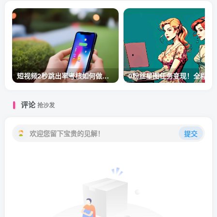
短视频2秒跳出率考核如何做留存？
0粉丝星图任务
评论
抢沙发
欢迎您留下宝贵的见解！
提交