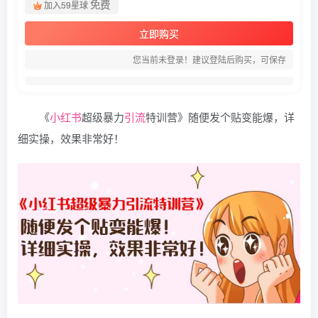
免费
加入59星球
立即购买
您当前未登录！建议登陆后购买，可保存
《
小红书
超级暴力
引流
特训营》随便发个贴变能爆，详
细实操，效果非常好！