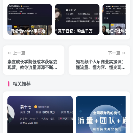
周淑怡pgone事件始末，周淑怡现状
真子日记：粉丝千万的真子日记是最懂反转的网红吗？
上一篇
下一篇
素宣成长学院低成本获客变
短视频个人ip商业实操课：
现营，教你流量源源不断的
懂流量、懂内容、懂变现、
秘诀，轻松月入10万
懂架构（价值999元）
相关推荐