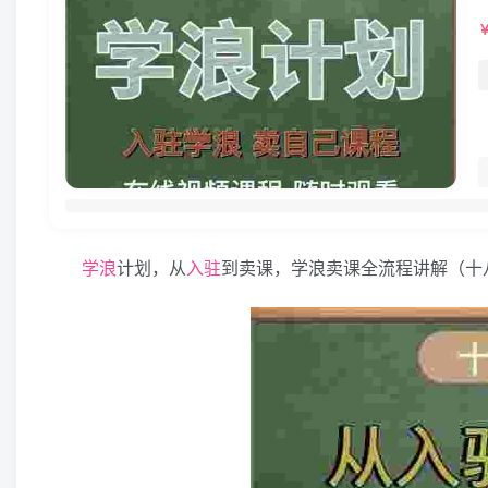
学浪
计划，从
入驻
到卖课，学浪卖课全流程讲解（十