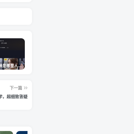
网红卓仕琳是哪里人，下跪的原因
从普通素人到人间芭比，盘点Real机智张的走红之路
狗头萝莉事件，恶意营销不雅视频，是生活所迫还是故意为之？
下一篇
学，超细致答疑