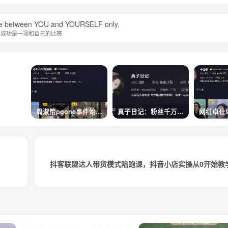
tle between YOU and YOURSELF only.
成功是一场和自己的比赛
周淑怡pgone事件始末，周淑怡现状
真子日记：粉丝千万的真子日记是最懂反转的网红吗？
抖客联盟达人带货模式陪跑课，抖音小店实操从0开始教