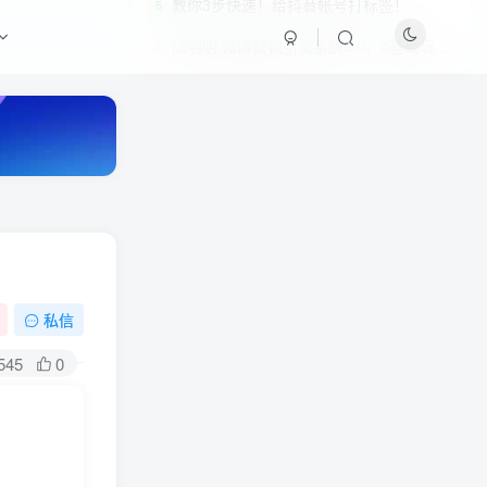
教你3步快速！给抖音帐号打标签！
5
陆明明·微博营销引流系统3.0，0基础玩转微博营销，打造专属私域流量池！
6
私信
HI！请登录
545
0
登录
注册