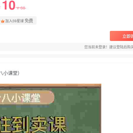
10
88
￥
￥
免费
加入59星球
立即
您当前未登录！建议登陆后购
八小课堂）