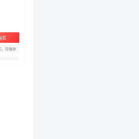
购买
周淑怡pgone事件始末，周
买，可保存
淑怡现状
真子日记：粉丝千万的真子
日记是最懂反转的网红吗？
网红卓仕琳是哪里人，下跪
的原因
从普通素人到人间芭比，盘
点Real机智张的走红之路