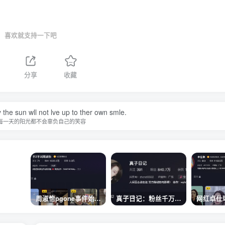
喜欢就支持一下吧
分享
收藏
 the sun wll not lve up to ther own smle.
每一天的阳光都不会辜负自己的笑容
周淑怡pgone事件始末，周淑怡现状
真子日记：粉丝千万的真子日记是最懂反转的网红吗？