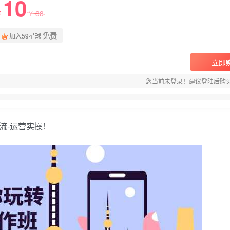
10
88
￥
￥
免费
加入59星球
立即
您当前未登录！建议登陆后购
引流-运营实操！