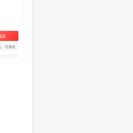
购买
周淑怡pgone事件始末，周
买，可保存
淑怡现状
真子日记：粉丝千万的真子
日记是最懂反转的网红吗？
网红卓仕琳是哪里人，下跪
的原因
从普通素人到人间芭比，盘
点Real机智张的走红之路