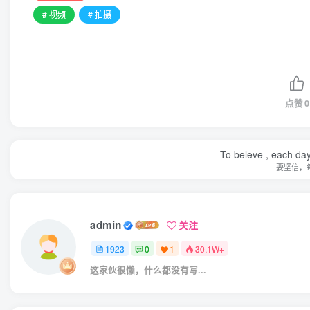
# 视频
# 拍摄
点赞
0
To beleve , each day
要坚信，
admin
关注
1923
0
1
30.1W+
这家伙很懒，什么都没有写...