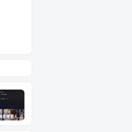
网红卓仕琳是哪里人，下跪的原因
从普通素人到人间芭比，盘点Real机智张的走红之路
狗头萝莉事件，恶意营销不雅视频，是生活所迫还是故意为之？