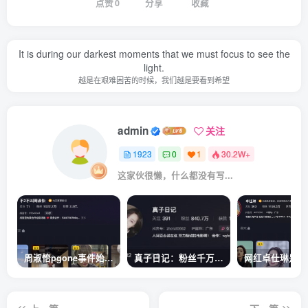
点赞
0
分享
收藏
It is during our darkest moments that we must focus to see the
light.
越是在艰难困苦的时候，我们越是要看到希望
admin
关注
1923
0
1
30.2W+
这家伙很懒，什么都没有写...
周淑怡pgone事件始末，周淑怡现状
真子日记：粉丝千万的真子日记是最懂反转的网红吗？