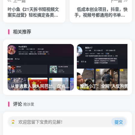
上一篇
下一篇
叶小鱼《21天拆书短视频文
低成本创业项目，抖音，快
案实战营》轻松搞定各类书
手，视频号都通用的书单号5
单短视频文案
种赚钱玩法
相关推荐
从普通素人到人间芭比，盘点Real机智张的走红之路
豫
评论
抢沙发
欢迎您留下宝贵的见解！
提交