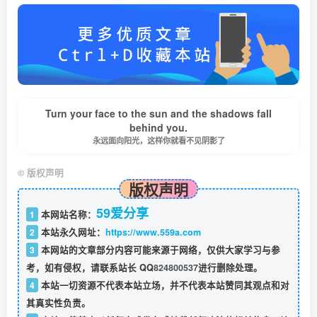
Turn your face to the sun and the shadows fall
behind you.
永远面向阳光，这样你就看不见阴影了
©
版权声明
版权声明
59爱分享
1
本网站名称：
2
本站永久网址：
https://www.559a.com
3
本网站的文章部分内容可能来源于网络，仅供大家学习与参
考，如有侵权，请联系站长 QQ
824800537
进行删除处理。
4
本站一切资源不代表本站立场，并不代表本站赞同其观点和对
其真实性负责。