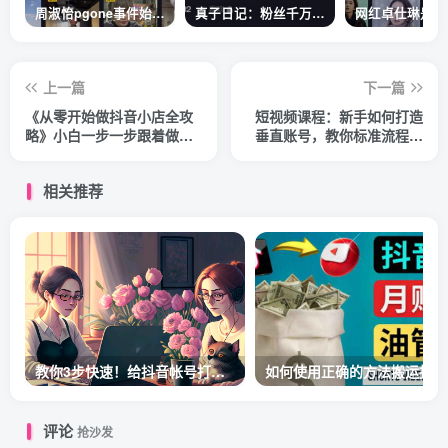
周淑怡pgone事件始末，周淑怡现状
真子日记：粉丝千万的真子日记是最懂反转的网红吗？
上一篇
下一篇
《从零开始做抖音小店全攻
短视频课程：新手如何打造
略》小白一步一步跟着做也
垂直账号，教你标准流程搭
能月收入3-5W
建基础账号（录播+直播)
相关推荐
教你3步快速！给抖音帐号打标签！
如何
评论
抢沙发