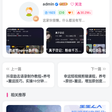
admin
关注
1923
0
1
30.2W+
这家伙很懒，什么都没有写...
周淑怡pgone事件始末，周淑怡现状
真子日记：粉丝千万的真子日记是最懂反转的网红吗？
上一篇
下一篇
抖音励志语录制作教程+养号
幸运短视频剪辑课程，养号
+搬运技巧，实操10分钟快
+原创+搬运，增加原创度，
速剪辑成品视频
轻松过dou+
相关推荐