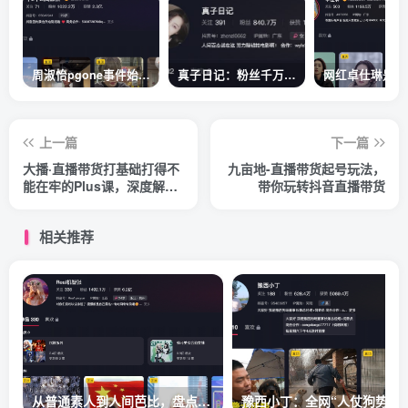
周淑怡pgone事件始末，周淑怡现状
真子日记：粉丝千万的真子日记是最懂反转的网红吗？
上一篇
下一篇
大播·直播带货打基础打得不
九亩地-直播带货起号玩法，
能在牢的Plus课，深度解析
带你玩转抖音直播带货
抖音底层逻辑和体系化运营
思路
相关推荐
从普通素人到人间芭比，盘点Real机智张的走红之路
豫