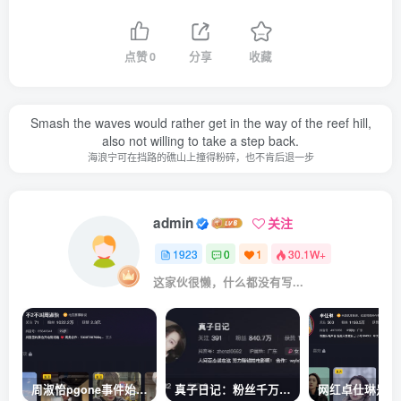
点赞
0
分享
收藏
Smash the waves would rather get in the way of the reef hill,
also not willing to take a step back.
海浪宁可在挡路的礁山上撞得粉碎，也不肯后退一步
admin
关注
1923
0
1
30.1W+
这家伙很懒，什么都没有写...
周淑怡pgone事件始末，周淑怡现状
真子日记：粉丝千万的真子日记是最懂反转的网红吗？