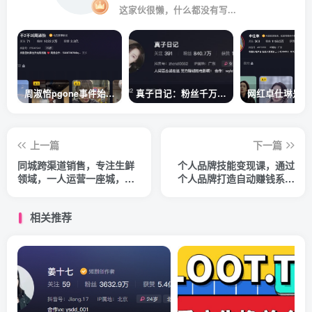
这家伙很懒，什么都没有写...
周淑怡pgone事件始末，周淑怡现状
真子日记：粉丝千万的真子日记是最懂反转的网红吗？
上一篇
下一篇
同城跨渠道销售，专注生鲜
个人品牌技能变现课，通过
领域，一人运营一座城，避
个人品牌打造自动赚钱系统
开价格战
（视频课程）
相关推荐