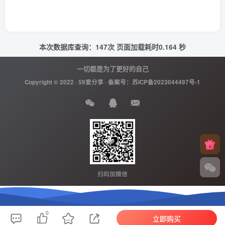
本次数据库查询：147次 页面加载耗时0.164 秒
一切都是为了更好的自己
Copyright © 2022 ·
59爱分享
· 备案号：
苏ICP备2023044497号-1
扫码加微信
0
立即购买