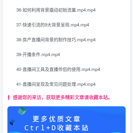
36-如何利用背景撬动初始流量.mp4.mp4
37-快速引流的9大背景呈现.mp4.mp4
38-房产直播间背景的制作技巧.mp4.mp4
39-开播条件.mp4.mp4
40-直播间工具及直播伴侣的使用.mp4.mp4
41-直播间呈现及常见问题处理.mp4.mp4
感谢您的来访，获取更多精彩文章请收藏本站。