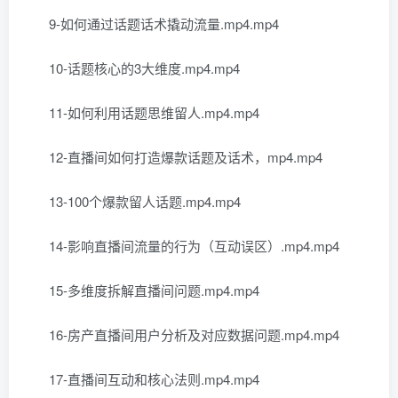
9-如何通过话题话术撬动流量.mp4.mp4
10-话题核心的3大维度.mp4.mp4
11-如何利用话题思维留人.mp4.mp4
12-直播间如何打造爆款话题及话术，mp4.mp4
13-100个爆款留人话题.mp4.mp4
14-影响直播间流量的行为（互动误区）.mp4.mp4
15-多维度拆解直播间问题.mp4.mp4
16-房产直播间用户分析及对应数据问题.mp4.mp4
17-直播间互动和核心法则.mp4.mp4