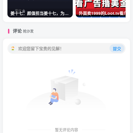
姜十七：颜值担当姜十七，为什么这么火
外面卖1999的Loot.
评论
抢沙发
欢迎您留下宝贵的见解！
提交
暂无评论内容