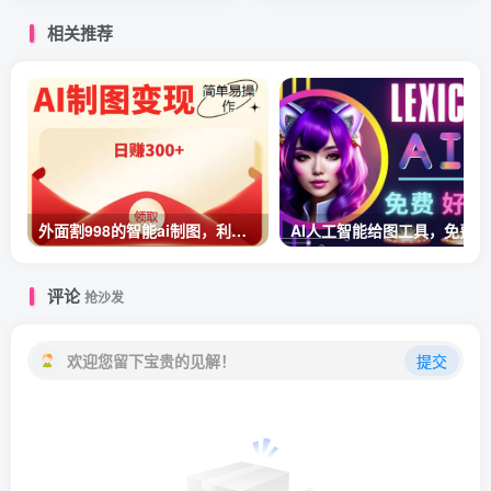
相关推荐
外面割998的智能ai制图，利用抖音变现项目，简单操作日赚300+【教程+软件】
AI人工智能给图工具，免费-简单-好用AI文本转
评论
抢沙发
欢迎您留下宝贵的见解！
提交