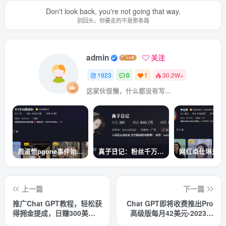
Don't look back, you're not going that way.
别回头，你要走的不是那条路
admin
关注
1923
0
1
30.2W+
这家伙很懒，什么都没有写...
周淑怡pgone事件始末，周淑怡现状
真子日记：粉丝千万的真子日记是最懂反转的网红吗？
上一篇
下一篇
推广Chat GPT教程，轻松获
Chat GPT即将收费推出Pro
得拥金提成，日赚300美元
高级版每月42美元-2023年
以上
热门的Ai应用还有哪些