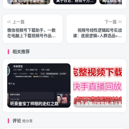
周淑怡pgone事件始末，周淑怡现状
真子日记：粉丝千万的真子日记是最懂反转的网红吗？
上一篇
下一篇
微信视频号下载助手，一款
视频号线性逻辑起号实战
在电脑上下载视频号作品的
课：底层逻辑+人群选品+平
工具（教程+软件）
台区别+话术拆解+付费投放
等！
相关推荐
听泉鉴宝丁祥栩的走红之路
评论
抢沙发