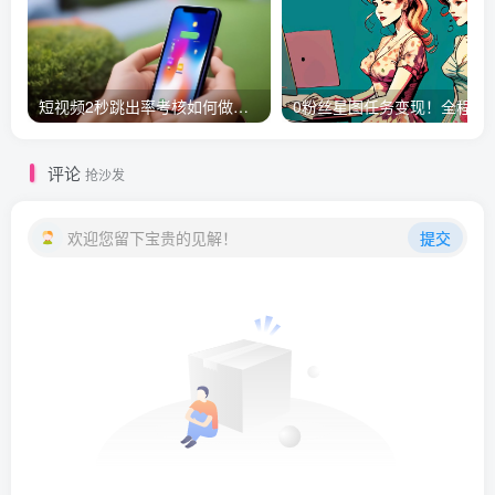
短视频2秒跳出率考核如何做留存？
0粉丝星图任务
评论
抢沙发
欢迎您留下宝贵的见解！
提交