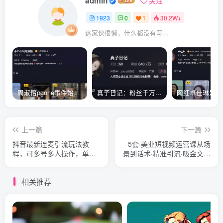
admin
关注
1923
0
1
30.2W+
这家伙很懒，什么都没有写...
周淑怡pgone事件始末，周淑怡现状
真子日记：粉丝千万的真子日记是最懂反转的网红吗？
上一篇
下一篇
抖音最新连麦引流玩法教
5套·美业短视频运营课从场
程，可多号多人操作，单日
景到话术·精准引流·吸金文案
产粉100+
工具·销售闭环等
相关推荐