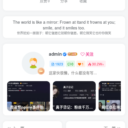
点赞
0
分享
收藏
The world is like a mirror: Frown at itand it frowns at you;
smile, and it smiles too.
世界犹如一面镜子：朝它皱眉它就朝你皱眉，朝它微笑它也吵你微笑
admin
关注
1923
0
1
30.2W+
这家伙很懒，什么都没有写...
周淑怡pgone事件始末，周淑怡现状
真子日记：粉丝千万的真子日记是最懂反转的网红吗？