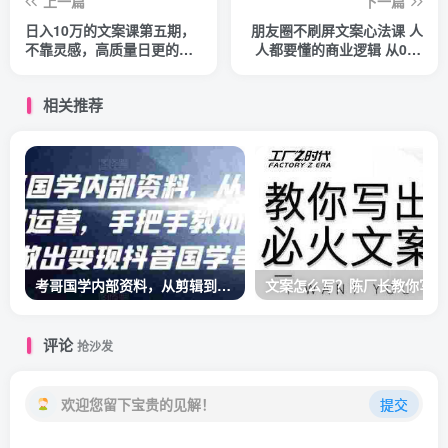
上一篇
下一篇
日入10万的文案课第五期，
朋友圈不刷屏文案心法课 人
不靠灵感，高质量日更的文
人都要懂的商业逻辑 从0~1
案写作，赚下一个百万
教你朋友圈成交心法
相关推荐
考哥国学内部资料，从剪辑到运营，手把手教如你‬何做出变现抖音‬国学号（教程+素材+模板）
文案
评论
抢沙发
欢迎您留下宝贵的见解！
提交