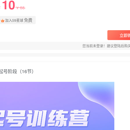
10
88
￥
￥
免费
加入59星球
立即
您当前未登录！建议登陆后购
起号阶段（16节）