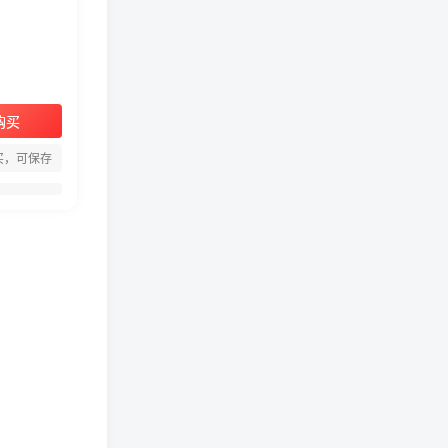
购买
周淑怡pgone事件始末，周
买，可保存
淑怡现状
真子日记：粉丝千万的真子
日记是最懂反转的网红吗？
网红卓仕琳是哪里人，下跪
的原因
从普通素人到人间芭比，盘
点Real机智张的走红之路