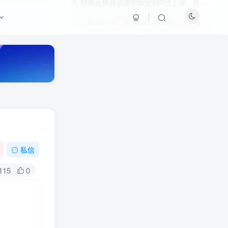
林枫直播算法逆向解密980线上课，选品+建模+老号重启+控流+罗盘分析+小店随心推
5
只能说实话：你能忍住不跟别人分享秘密吗？
6
私信
HI！请登录
115
0
登录
注册