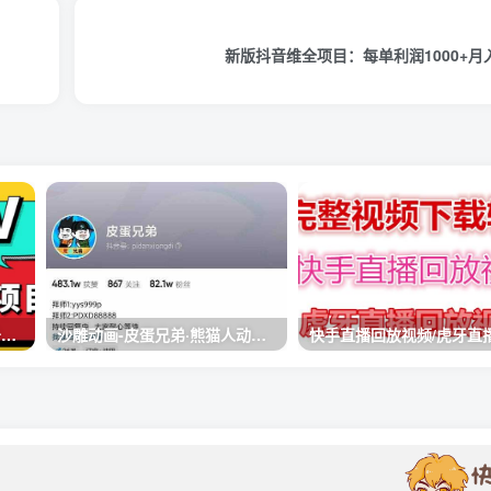
新版抖音维全项目：每单利润1000+月
外面卖1999的Loot.tv看广告撸美金项目，号称月入轻松4000【详细教程+上车资源渠道】
沙雕动画-皮蛋兄弟·熊猫人动画教学制作，全套素材文案教程分享！