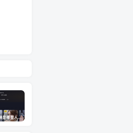
网红卓仕琳是哪里人，下跪的原因
从普通素人到人间芭比，盘点Real机智张的走红之路
狗头萝莉事件，恶意营销不雅视频，是生活所迫还是故意为之？