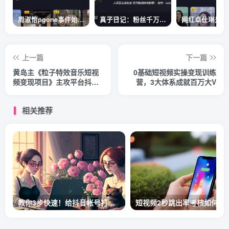
周淑怡pgone事件始末，周淑怡现状
真子日记：粉丝千万的真子日记是最懂反转的网红吗？
上一篇
下一篇
黄岛主《粒子特效音乐短视
0基础短视频实操变现训练
频变现项目》主攻平台抖
营，3大体系成就百万大V
音、快手、视频号多种变现
方法
相关推荐
教你3步快速！给抖音帐号打标签！
短视频2秒跳出率