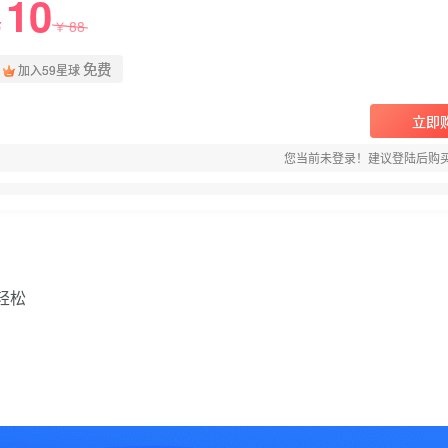
10
88
￥
￥
免费
加入59星球
立即
您当前未登录！建议登陆后购
轻松