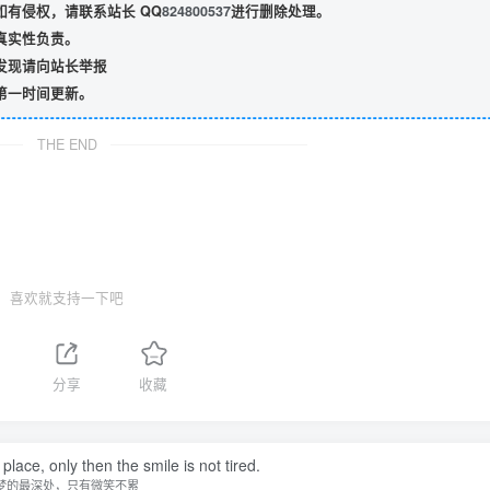
有侵权，请联系站长 QQ
824800537
进行删除处理。
真实性负责。
发现请向站长举报
第一时间更新。
THE END
喜欢就支持一下吧
分享
收藏
ace, only then the smile is not tired.
梦的最深处，只有微笑不累