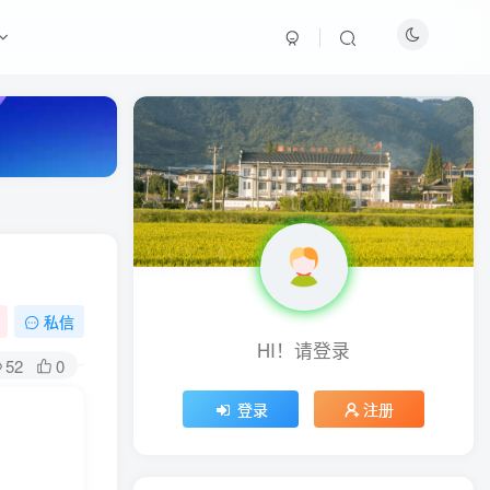
最新热门
周淑怡pgone事件始末，周
淑怡现状
真子日记：粉丝千万的真子
日记是最懂反转的网红吗？
私信
HI！请登录
网红卓仕琳是哪里人，下跪
52
0
的原因
登录
注册
从普通素人到人间芭比，盘
点Real机智张的走红之路