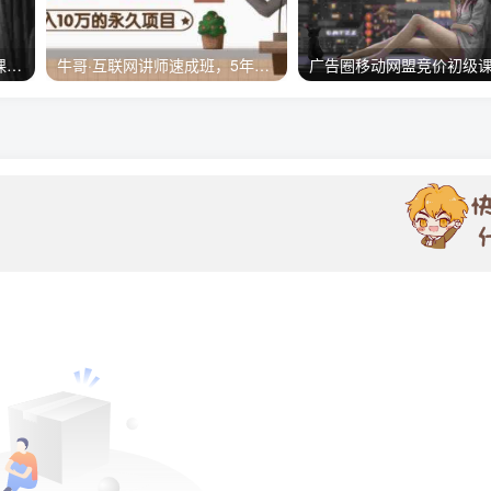
我是钱第31期网授课程网授课百度冷门竞价
牛哥·互联网讲师速成班，5年才有的一次机会，月入10万的永久项目