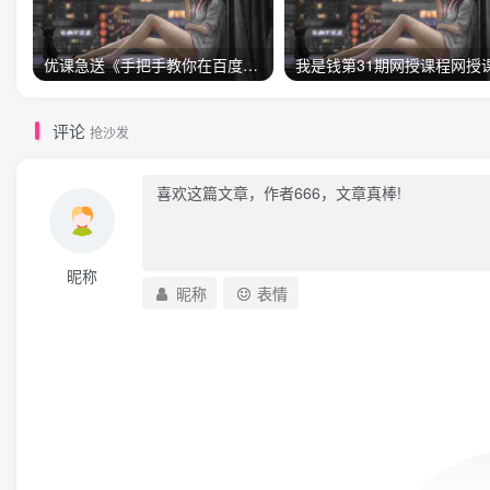
优课急送《手把手教你在百度上打广告日赚3000项目》【价值998元】
评论
抢沙发
昵称
昵称
表情