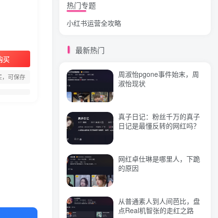
热门专题
小红书运营全攻略
狗头萝莉事件，恶意营销不
雅视频，是生活所迫还是故
意为之？
最新热门
购买
网红彭十六elf的个人资料，
周淑怡pgone事件始末，周
颜值成谜热恋引热议！
买，可保存
淑怡现状
真子日记：粉丝千万的真子
标签云
日记是最懂反转的网红吗？
视频
抖音
直播
(244)
(219)
(144)
引流
课程
变现
(118)
(103)
(79)
网红卓仕琳是哪里人，下跪
的原因
创业
小红书
带货
(74)
(69)
(68)
流量
电商
网红
实操
(57)
(56)
(55)
(51)
文案
教程
闲鱼
赚钱
(46)
(46)
(40)
(39)
从普通素人到人间芭比，盘
点Real机智张的走红之路
微信
商业思维
直播间
(39)
(39)
(38)