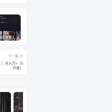
网红卓仕琳是哪里人，下跪的原因
从普通素人到人间芭比，盘点Real机智张的走红之路
狗头萝莉事件，恶意营销不雅视频，是生活所迫还是故意为之？
下一篇
）月入万+（5
节课）