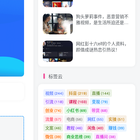
狗头萝莉事件，恶意营销不
热门文章
雅视频，是生活所迫还是故
意为之？
本地同城生活推广投流实战课：通识篇+实操篇+技巧篇！
1
网红彭十六elf的个人资料，
什么是无效社交
2
颜值成谜热恋引热议！
今年最惨的两个行业，学会自救
3
短视频脚本文案策划十三式，13种可落地的脚本文案策划架构
4
标签云
微信视频号变现指南：独家养号技术+视频制作+快速上热门+提高转化
5
0成本日入50-150可矩阵头条西瓜音乐号实战（视频教程+配套资料软件）
6
视频
抖音
直播
(244)
(219)
(144)
引流
课程
变现
(118)
(103)
(79)
创业
小红书
带货
(74)
(69)
(68)
流量
电商
网红
实操
(57)
(56)
(55)
(51)
文案
教程
闲鱼
赚钱
(46)
(46)
(40)
(39)
微信
商业思维
直播间
(39)
(39)
(38)