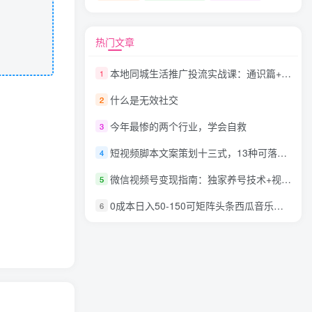
热门文章
本地同城生活推广投流实战课：通识篇+实操篇+技巧篇！
1
什么是无效社交
2
今年最惨的两个行业，学会自救
3
短视频脚本文案策划十三式，13种可落地的脚本文案策划架构
4
微信视频号变现指南：独家养号技术+视频制作+快速上热门+提高转化
5
0成本日入50-150可矩阵头条西瓜音乐号实战（视频教程+配套资料软件）
6