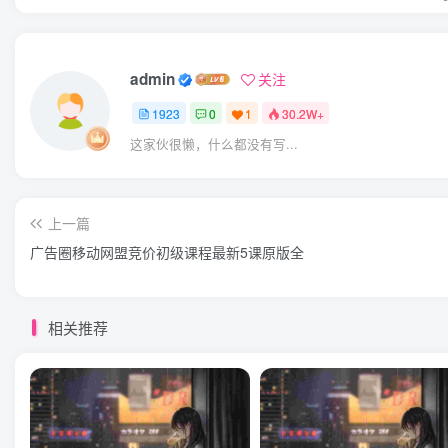
admin
关注
1923
0
1
30.2W+
这家伙很懒，什么都没有写...
上一篇
广告圈移动网盟竞价初级课程最新5课原版全
相关推荐