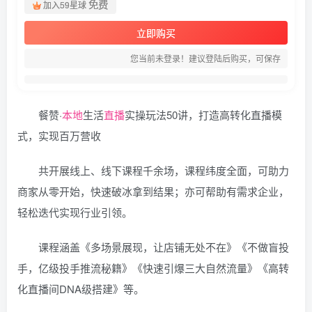
免费
加入59星球
立即购买
您当前未登录！建议登陆后购买，可保存
餐赞·
本地
生活
直播
实操玩法50讲，​打造高转化直播模
式，实现百万营收
共开展线上、线下课程千余场，课程纬度全面，可助力
商家从零开始，快速破冰拿到结果；亦可帮助有需求企业，
轻松迭代实现行业引领。
课程涵盖《多场景展现，让店铺无处不在》《不做盲投
手，亿级投手推流秘籍》《快速引爆三大自然流量》《高转
化直播间DNA级搭建》等。