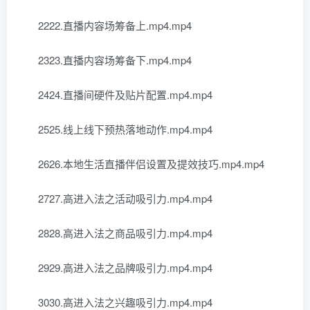
2222.直播内容场筹备上.mp4.mp4
2323.直播内容场筹备下.mp4.mp4
2424.直播间硬件及贴片配置.mp4.mp4
2525.线上线下预热落地动作.mp4.mp4
2626.本地生活直播伴侣设置及提效技巧.mp4.mp4
2727.高进入法之活动吸引力.mp4.mp4
2828.高进入法之商品吸引力.mp4.mp4
2929.高进入法之品牌吸引力.mp4.mp4
3030.高进入法之兴趣吸引力.mp4.mp4