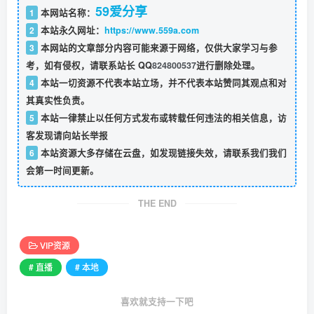
59爱分享
1
本网站名称：
2
本站永久网址：
https://www.559a.com
3
本网站的文章部分内容可能来源于网络，仅供大家学习与参
考，如有侵权，请联系站长 QQ
824800537
进行删除处理。
4
本站一切资源不代表本站立场，并不代表本站赞同其观点和对
其真实性负责。
5
本站一律禁止以任何方式发布或转载任何违法的相关信息，访
客发现请向站长举报
6
本站资源大多存储在云盘，如发现链接失效，请联系我们我们
会第一时间更新。
THE END
VIP资源
# 直播
# 本地
喜欢就支持一下吧