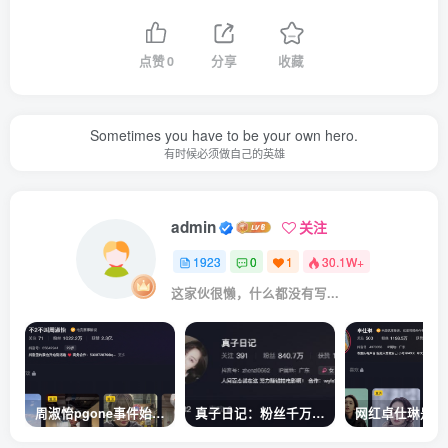
点赞
0
分享
收藏
Sometimes you have to be your own hero.
有时候必须做自己的英雄
admin
关注
1923
0
1
30.1W+
这家伙很懒，什么都没有写...
周淑怡pgone事件始末，周淑怡现状
真子日记：粉丝千万的真子日记是最懂反转的网红吗？