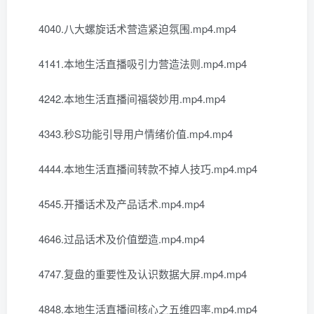
4040.八大螺旋话术营造紧迫氛围.mp4.mp4
4141.本地生活直播吸引力营造法则.mp4.mp4
4242.本地生活直播间福袋妙用.mp4.mp4
4343.秒S功能引导用户情绪价值.mp4.mp4
4444.本地生活直播间转款不掉人技巧.mp4.mp4
4545.开播话术及产品话术.mp4.mp4
4646.过品话术及价值塑造.mp4.mp4
4747.复盘的重要性及认识数据大屏.mp4.mp4
4848.本地生活直播间核心之五维四率.mp4.mp4