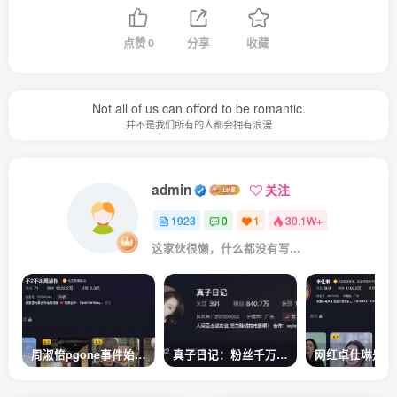
点赞
0
分享
收藏
Not all of us can offord to be romantic.
并不是我们所有的人都会拥有浪漫
admin
关注
1923
0
1
30.1W+
这家伙很懒，什么都没有写...
周淑怡pgone事件始末，周淑怡现状
真子日记：粉丝千万的真子日记是最懂反转的网红吗？