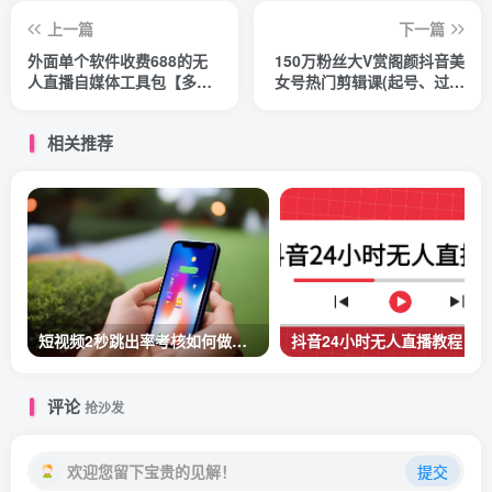
上一篇
下一篇
外面单个软件收费688的无
150万粉丝大V赏阁颜抖音美
人直播自媒体工具包【多种
女号热门剪辑课(起号、过原
软件永久+超详细视频教程】
创、素材来源、无直人‬播、
多种变现等)
相关推荐
短视频2秒跳出率考核如何做留存？
评论
抢沙发
欢迎您留下宝贵的见解！
提交