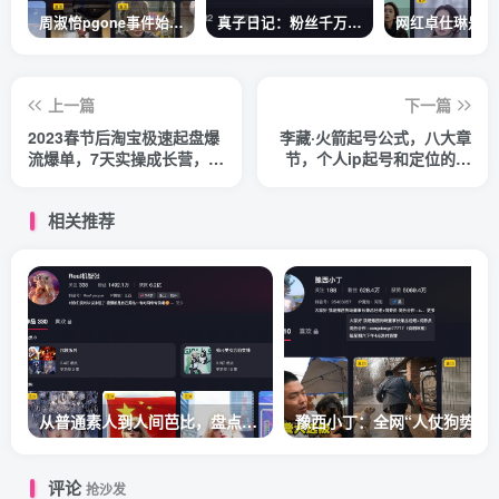
周淑怡pgone事件始末，周淑怡现状
真子日记：粉丝千万的真子日记是最懂反转的网红吗？
上一篇
下一篇
2023春节后淘宝极速起盘爆
李藏·火箭起号公式，八大章
流爆单，7天实操成长营，7
节，个人ip起号和定位的认
天高能实战
知和逻辑
相关推荐
从普通素人到人间芭比，盘点Real机智张的走红之路
豫
评论
抢沙发