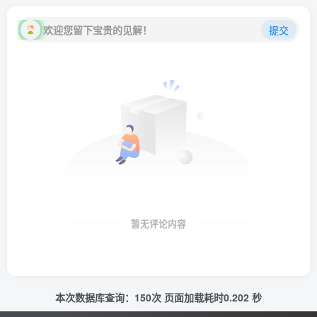
欢迎您留下宝贵的见解！
提交
暂无评论内容
本次数据库查询：150次 页面加载耗时0.202 秒