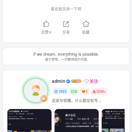
喜欢就支持一下吧
点赞
0
分享
收藏
If we dream, everything is possible.
敢于梦想，一切都将成为可能
admin
关注
1923
0
1
30W+
这家伙很懒，什么都没有写...