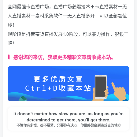
全网最强卡直播广场，直播广场必爆技术＋卡直播素材＋无
人直播素材＋素材采集软件＋无人直播多开！可以全部超值
秒！！
现阶段是抖音带货直播发展1.0阶段，可以暴力操作，狠狠干
吧！
感谢您的来访，获取更多精彩文章请收藏本站。
It doesn't matter how slow you are, as long as you're
determined to get there, you'll get there.
不管你有多慢，都不要紧，只要你有决心，你最终都会到达想去的地方