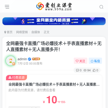
首页
网络营销
自媒体
正文
全网最强卡直播广场必爆技术＋手表直播素材＋无
人直播素材＋无人直播多开！
admin
关注
私信
7月12日 00:00发布
0
94
0
付费资源
全网最强卡直播广场必爆技术＋手表直播素材＋无人直播素材＋无人直播多开！
此内容为付费资源，请付费后查看
10
88
￥
￥