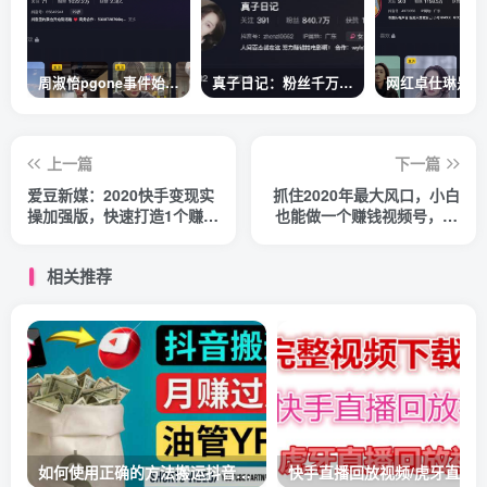
周淑怡pgone事件始末，周淑怡现状
真子日记：粉丝千万的真子日记是最懂反转的网红吗？
上一篇
下一篇
爱豆新媒：2020快手变现实
抓住2020年最大风口，小白
操加强版，快速打造1个赚钱
也能做一个赚钱视频号，12
的快手
天赚10W（赠送爆款拆解)
相关推荐
如何使用正确的方法搬运抖音视频到YouTube Shorts，月赚过万