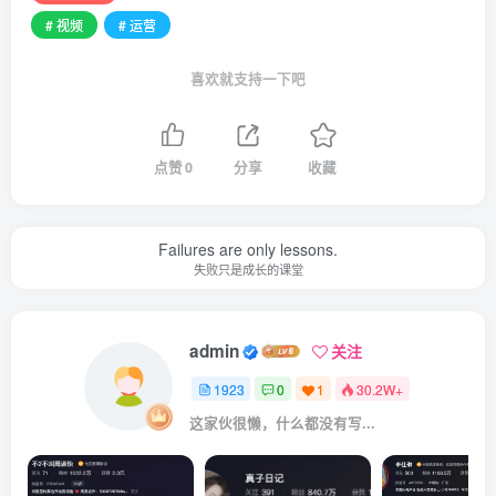
# 视频
# 运营
喜欢就支持一下吧
点赞
0
分享
收藏
Failures are only lessons.
失败只是成长的课堂
admin
关注
1923
0
1
30.2W+
这家伙很懒，什么都没有写...