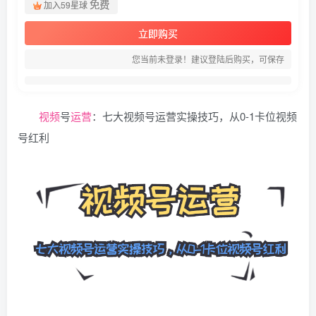
免费
加入59星球
立即购买
您当前未登录！建议登陆后购买，可保存
视频
号
运营
：七大视频号运营实操技巧，从0-1卡位视频
号红利