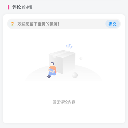
评论
抢沙发
欢迎您留下宝贵的见解！
提交
暂无评论内容