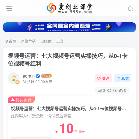
首页
网络营销
自媒体
正文
视频号运营：七大视频号运营实操技巧，从0-1卡
位视频号红利
admin
关注
私信
8月6日 00:00发布
0
78
0
付费资源
视频号运营：七大视频号运营实操技巧，从0-1卡位视频号红利
此内容为付费资源，请付费后查看
10
88
￥
￥