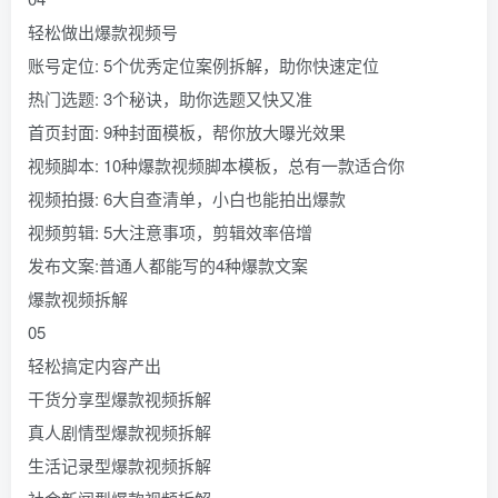
轻松做出爆款视频号
账号定位: 5个优秀定位案例拆解，助你快速定位
热门选题: 3个秘诀，助你选题又快又准
首页封面: 9种封面模板，帮你放大曝光效果
视频脚本: 10种爆款视频脚本模板，总有一款适合你
视频拍摄: 6大自查清单，小白也能拍出爆款
视频剪辑: 5大注意事项，剪辑效率倍增
发布文案:普通人都能写的4种爆款文案
爆款视频拆解
05
轻松搞定内容产出
干货分享型爆款视频拆解
真人剧情型爆款视频拆解
生活记录型爆款视频拆解