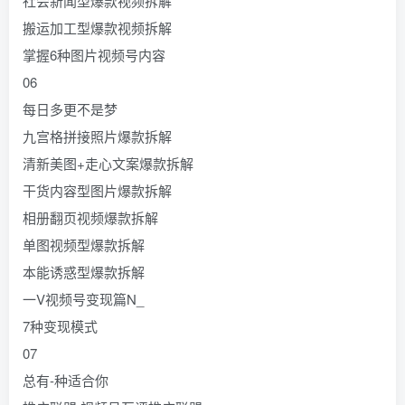
社会新闻型爆款视频拆解
搬运加工型爆款视频拆解
掌握6种图片视频号内容
06
每日多更不是梦
九宫格拼接照片爆款拆解
清新美图+走心文案爆款拆解
干货内容型图片爆款拆解
相册翻页视频爆款拆解
单图视频型爆款拆解
本能诱惑型爆款拆解
一V视频号变现篇N_
7种变现模式
07
总有-种适合你