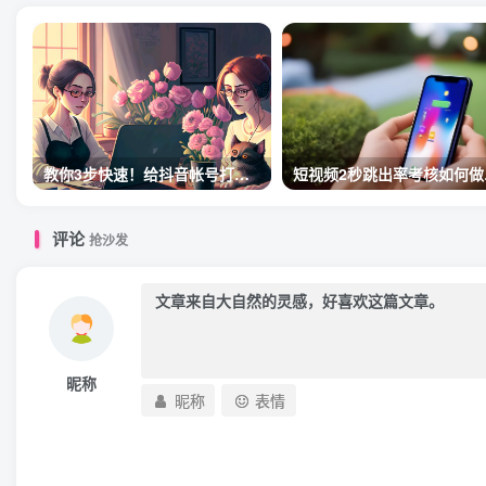
教你3步快速！给抖音帐号打标签！
短视
评论
抢沙发
昵称
昵称
表情