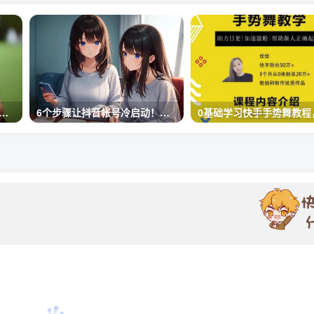
频2秒跳出率考核如何做留存？
6个步骤让抖音帐号冷启动！一看就会！