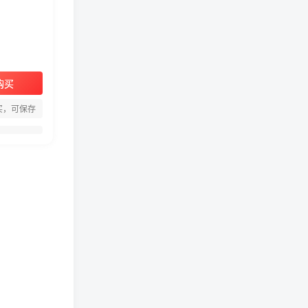
购买
周淑怡pgone事件始末，周
买，可保存
淑怡现状
真子日记：粉丝千万的真子
日记是最懂反转的网红吗？
网红卓仕琳是哪里人，下跪
的原因
从普通素人到人间芭比，盘
点Real机智张的走红之路