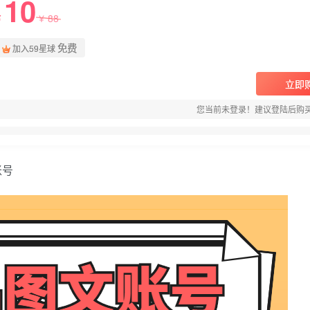
10
88
￥
￥
免费
加入59星球
立即
您当前未登录！建议登陆后购
账号