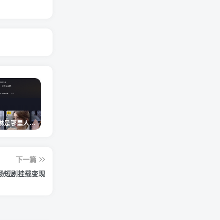
网红卓仕琳是哪里人，下跪的原因
从普通素人到人间芭比，盘点Real机智张的走红之路
狗头萝莉事件，恶意营销不雅视频，是生活所迫还是故意为之？
下一篇
场短剧挂载变现