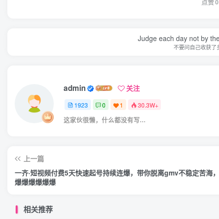
点赞
0
Judge each day not by the
不要问自己收获了
admin
关注
1923
0
1
30.3W+
这家伙很懒，什么都没有写...
上一篇
一齐·短视频付费5天快速起号持续连爆，带你脱离gmv不稳定苦海
爆爆爆爆爆爆
相关推荐