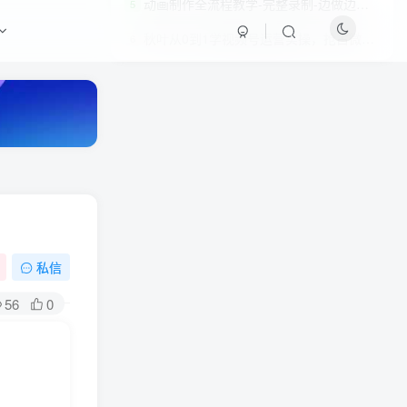
动画制作全流程教学-完整录制-边做边教-《累了就躺一会儿》
5
秋叶从0到1学视频号运营实操，抢占微信10亿级红利市场【完结-高清无水印】
6
私信
HI！请登录
56
0
登录
注册