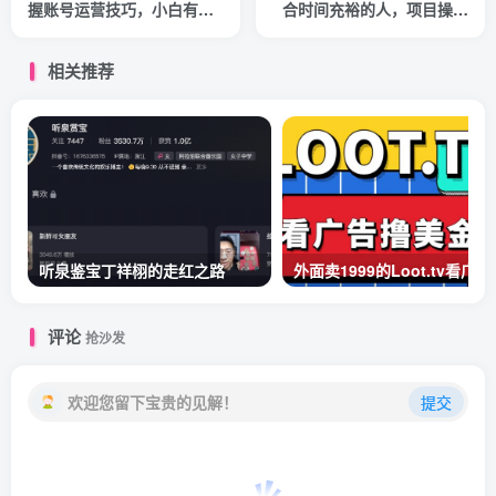
握账号运营技巧，小白有电
合时间充裕的人，项目操作
脑就能操作（价值668元）
+价值5K手工培训视频
相关推荐
听泉鉴宝丁祥栩的走红之路
外面卖1999的Loot.
评论
抢沙发
欢迎您留下宝贵的见解！
提交