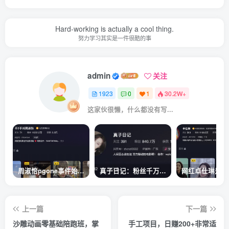
Hard-working is actually a cool thing.
努力学习其实是一件很酷的事
admin
关注
1923
0
1
30.2W+
这家伙很懒，什么都没有写...
周淑怡pgone事件始末，周淑怡现状
真子日记：粉丝千万的真子日记是最懂反转的网红吗？
上一篇
下一篇
沙雕动画零基础陪跑班，掌
手工项目，日赚200+非常适