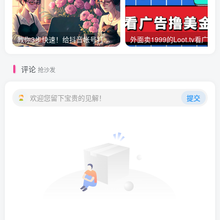
教你3步快速！给抖音帐号打标签！
外面卖1999的Loot.tv看广告撸美金项目，号称月入轻松400
评论
抢沙发
欢迎您留下宝贵的见解！
提交