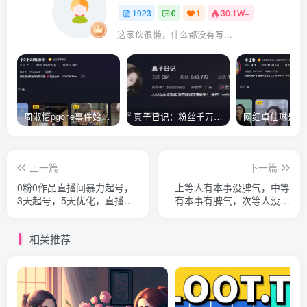
1923
0
1
30.1W+
这家伙很懒，什么都没有写...
周淑怡pgone事件始末，周淑怡现状
真子日记：粉丝千万的真子日记是最懂反转的网红吗？
上一篇
下一篇
0粉0作品直播间暴力起号，
上等人有本事没脾气，中等
3天起号，5天优化，直播起
有本事有脾气，次等人没本
号落地课
事没脾气，下等人没本事脾
气大
相关推荐