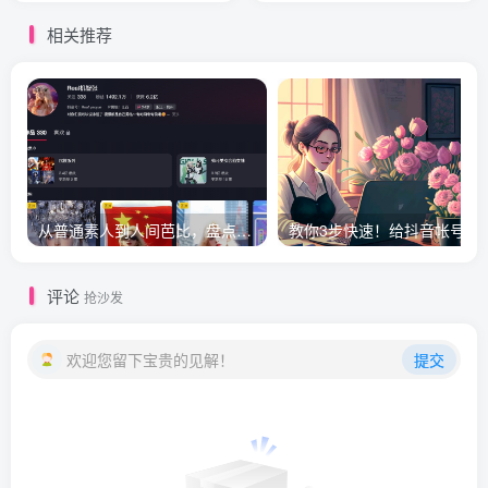
相关推荐
从普通素人到人间芭比，盘点Real机智张的走红之路
教你3步快速！给
评论
抢沙发
欢迎您留下宝贵的见解！
提交