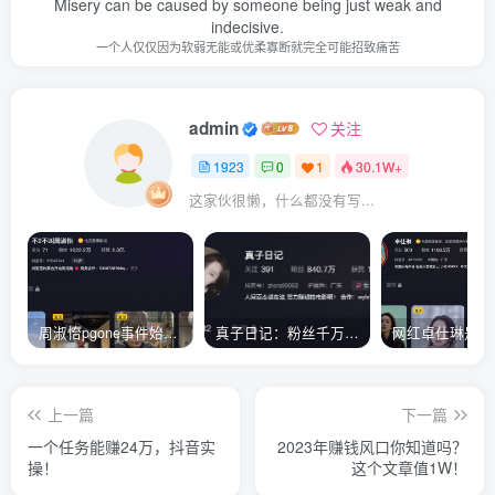
Misery can be caused by someone being just weak and
indecisive.
一个人仅仅因为软弱无能或优柔寡断就完全可能招致痛苦
admin
关注
1923
0
1
30.1W+
这家伙很懒，什么都没有写...
周淑怡pgone事件始末，周淑怡现状
真子日记：粉丝千万的真子日记是最懂反转的网红吗？
上一篇
下一篇
一个任务能赚24万，抖音实
2023年赚钱风口你知道吗？
操！
这个文章值1W！