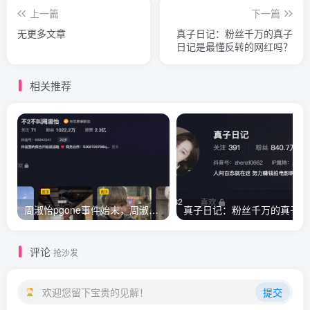
上一篇
下一篇
无更多文章
真子日记：粉丝千万的真子
日记是最懂反转的网红吗？
相关推荐
周淑怡pgone事件始末，周淑怡现状
真
评论
抢沙发
欢迎您留下宝贵的见解！
提交