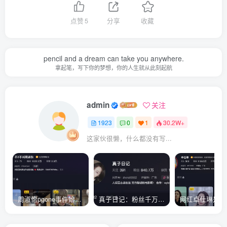
点赞
5
分享
收藏
pencil and a dream can take you anywhere.
拿起笔，写下你的梦想，你的人生就从此刻起航
admin
关注
1923
0
1
30.2W+
这家伙很懒，什么都没有写...
周淑怡pgone事件始末，周淑怡现状
真子日记：粉丝千万的真子日记是最懂反转的网红吗？