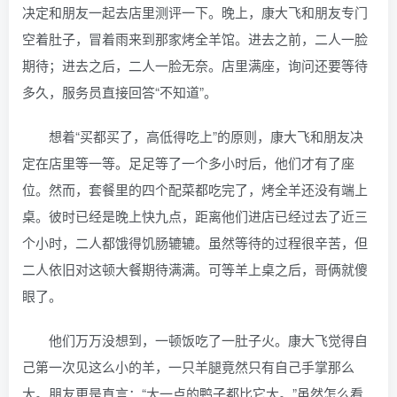
决定和朋友一起去店里测评一下。晚上，康大飞和朋友专门
空着肚子，冒着雨来到那家烤全羊馆。进去之前，二人一脸
期待；进去之后，二人一脸无奈。店里满座，询问还要等待
多久，服务员直接回答“不知道”。
想着“买都买了，高低得吃上”的原则，康大飞和朋友决
定在店里等一等。足足等了一个多小时后，他们才有了座
位。然而，套餐里的四个配菜都吃完了，烤全羊还没有端上
桌。彼时已经是晚上快九点，距离他们进店已经过去了近三
个小时，二人都饿得饥肠辘辘。虽然等待的过程很辛苦，但
二人依旧对这顿大餐期待满满。可等羊上桌之后，哥俩就傻
眼了。
他们万万没想到，一顿饭吃了一肚子火。康大飞觉得自
己第一次见这么小的羊，一只羊腿竟然只有自己手掌那么
大。朋友更是直言：“大一点的鸭子都比它大。”虽然怎么看