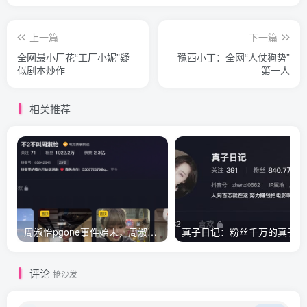
上一篇
下一篇
全网最小厂花“工厂小妮”疑
豫西小丁：全网“人仗狗势”
似剧本炒作
第一人
相关推荐
周淑怡pgone事件始末，周淑怡现状
真
评论
抢沙发