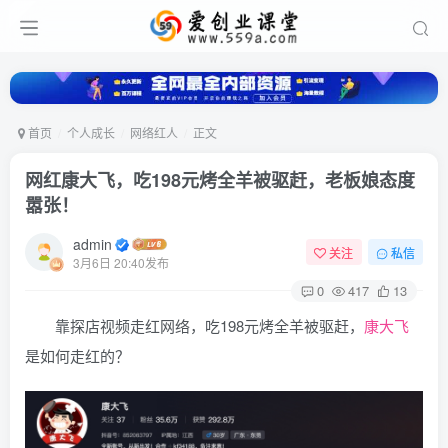
首页
个人成长
网络红人
正文
网红康大飞，吃198元烤全羊被驱赶，老板娘态度
嚣张！
admin
关注
私信
3月6日 20:40发布
0
417
13
靠探店视频走红网络，吃198元烤全羊被驱赶，
康大飞
是如何走红的？