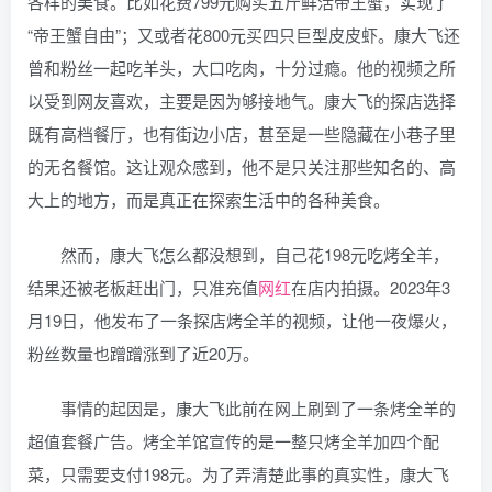
各样的美食。比如花费799元购买五斤鲜活帝王蟹，实现了
“帝王蟹自由”；又或者花800元买四只巨型皮皮虾。康大飞还
曾和粉丝一起吃羊头，大口吃肉，十分过瘾。他的视频之所
以受到网友喜欢，主要是因为够接地气。康大飞的探店选择
既有高档餐厅，也有街边小店，甚至是一些隐藏在小巷子里
的无名餐馆。这让观众感到，他不是只关注那些知名的、高
大上的地方，而是真正在探索生活中的各种美食。
然而，康大飞怎么都没想到，自己花198元吃烤全羊，
结果还被老板赶出门，只准充值
网红
在店内拍摄。2023年3
月19日，他发布了一条探店烤全羊的视频，让他一夜爆火，
粉丝数量也蹭蹭涨到了近20万。
事情的起因是，康大飞此前在网上刷到了一条烤全羊的
超值套餐广告。烤全羊馆宣传的是一整只烤全羊加四个配
菜，只需要支付198元。为了弄清楚此事的真实性，康大飞