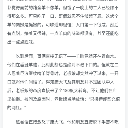
都觉得面前的烤全羊不像羊，但饿了一晚上的二人已经顾不
得那么多。可只吃了一口，哥俩就忍不住皱起了眉。这烤全
羊的肉嫩是挺嫩的，可味道却很怪：入口第一下很咸，然后
有点甜，接着又很辣，一点羊肉的味道都没有，甚至还能吃
出一点点腥味。
吃到后面，哥俩直接无语了——羊脑竟然还在冒血水。
他们在垂涎羊脑，此时此刻也是绝对不敢下口的。但就在二
人忍着巨浪继续啃羊脊骨时，老板娘却突然冲了过来，一开
口就将他们问懵了。得知康大飞及其朋友并不是团队中人
后，老板娘的态度直接来了个180度大转弯，不让他们在店
里拍摄。被问及原因时，老板娘当场放话：“只接待那些充值
的网红。”
这番话直接激怒了康大飞。他和朋友直接脱下手套不吃