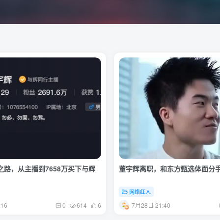
路，从主播到7658万买下与辉
董宇辉离职，和东方甄选体面分
网络红人
:16
7月28日 21:40
0
614
6