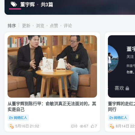
董宇辉
共3篇
排序
更新
浏览
点赞
评论
从董宇辉到陈行甲：俞敏洪真正无法面对的，其
董宇辉的走红之
实是自己
同行
网络红人
网络红人
5月16日 21:02
8月14日 22
0
67
7