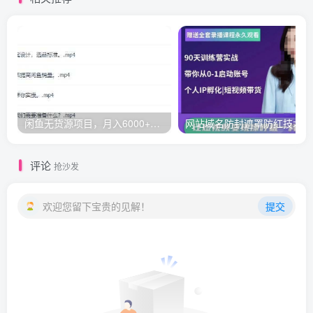
闲鱼无货源项目，月入6000+操作视频教程
网
评论
抢沙发
欢迎您留下宝贵的见解！
提交