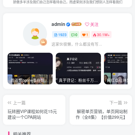
骄傲多半涉及我们自己怎样看待自己，而虚荣则涉及我们想别人怎样看我们
admin
关注
1923
0
1
30.1W+
这家伙很懒，什么都没有写...
周淑怡pgone事件始末，周淑怡现状
真子日记：粉丝千万的真子日记是最懂反转的网红吗？
上一篇
下一篇
玩转圈VIP课程如何花15元
解密单页营销，单页网站制
建设一个CPA网站
作（全8集）【价值299元】
相关推荐