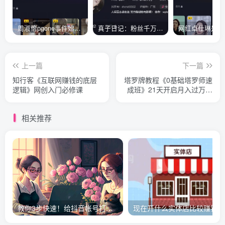
周淑怡pgone事件始末，周淑怡现状
真子日记：粉丝千万的真子日记是最懂反转的网红吗？
上一篇
下一篇
知行客《互联网赚钱的底层
塔罗牌教程《0基础塔罗师速
逻辑》网创入门必修课
成班》21天开启月入过万的
神奇副业
相关推荐
教你3步快速！给抖音帐号打标签！
现在开什么实体店比较赚钱