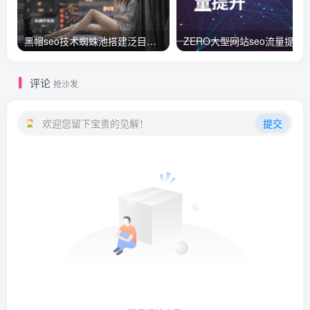
黑帽seo技术蜘蛛池搭建泛目录快速排名技术批量长尾关键词操作全套工具+教程
ZERO大型网站seo流
评论
抢沙发
欢迎您留下宝贵的见解！
提交