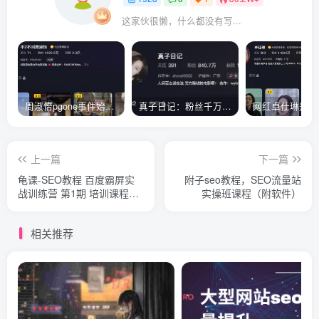
这家伙很懒，什么都没有写...
周淑怡pgone事件始末，周淑怡现状
真子日记：粉丝千万的真子日记是最懂反转的网红吗？
上一篇
下一篇
龟课-SEO教程 百度霸屏实
附子seo教程，SEO流量站
战训练营 第1期 培训课程视
实操班课程（附软件）
频
相关推荐