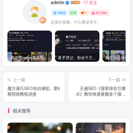
admin
关注
1923
0
1
30.2W+
这家伙很懒，什么都没有写...
周淑怡pgone事件始末，周淑怡现状
真子日记：粉丝千万的真子日记是最懂反转的网红吗？
上一篇
下一篇
魔贝课凡SEO培训课程，第9
王通SEO《搜索排名引爆
期视频教程讲座
点》教你快速掌握各个搜索
引擎排名算法
相关推荐