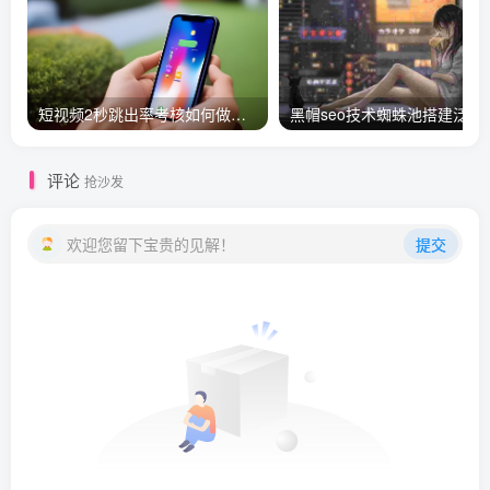
短视频2秒跳出率考核如何做留存？
黑帽seo技术蜘蛛池搭建泛目录
评论
抢沙发
欢迎您留下宝贵的见解！
提交