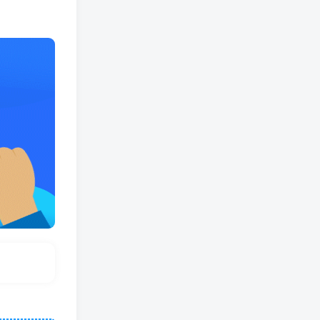
热门文章
我是钱第31期网授课程网授课百度冷门竞价
1
短视频游戏赚钱特训营，0门槛小白也可以操作，日入1000+
2
焰麦TNT电商学院·抖店无货源5.0进阶版密训营，小白也能轻松起店运营，让大家少走弯路
3
三句话教你如何打造品牌
4
左小姐-直播带货俱乐部十三行、无人直播，全套教程附：工具、文档、话术资料
5
Midjourney替代网站，3个简单好用，免费的AI绘画工具一键生成大师级画作
6