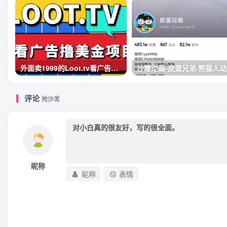
外面卖1999的Loot.tv看广告撸美金项目，号称月入轻松4000【详细教程+上车资源渠道】
沙雕
评论
抢沙发
昵称
昵称
表情