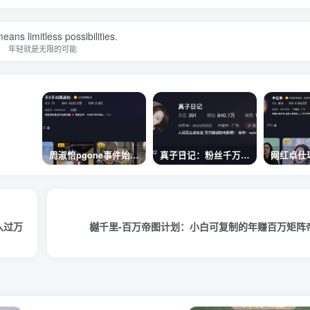
eans limitless possibilities.
年轻就是无限的可能
周淑怡pgone事件始末，周淑怡现状
真子日记：粉丝千万的真子日记是最懂反转的网红吗？
入过万
樾千里-百万帝图计划：小白可复制的年赚百万矩阵