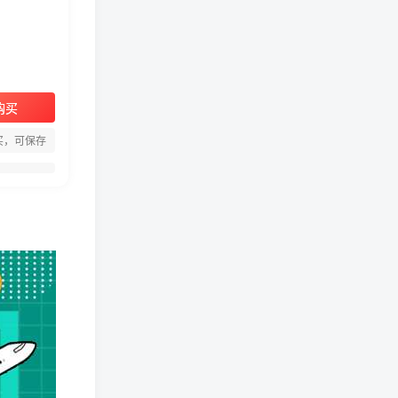
购买
周淑怡pgone事件始末，周
买，可保存
淑怡现状
真子日记：粉丝千万的真子
日记是最懂反转的网红吗？
网红卓仕琳是哪里人，下跪
的原因
从普通素人到人间芭比，盘
点Real机智张的走红之路