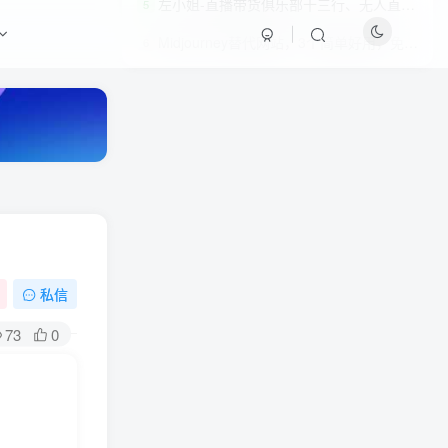
左小姐-直播带货俱乐部十三行、无人直播，全套教程附：工具、文档、话术资料
5
Midjourney替代网站，3个简单好用，免费的AI绘画工具一键生成大师级画作
6
私信
HI！请登录
73
0
登录
注册