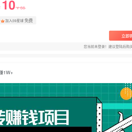
10
88
￥
￥
免费
加入59星球
立即
您当前未登录！建议登陆后购
1W+