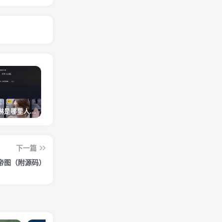
网红卓仕琳是哪里人，下跪的原因
从普通素人到人间芭比，盘点Real机智张的走红之路
狗头萝莉事件，恶意营销不雅视频，是生活所迫还是故意为之？
下一篇
帝图（附源码）