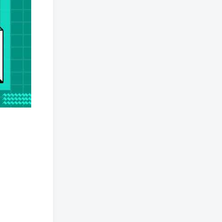
狗头萝莉事件，恶意营销不
雅视频，是生活所迫还是故
意为之？
网红彭十六elf的个人资料，
颜值成谜热恋引热议！
(244)
(219)
(144)
(118)
(103)
(79)
(74)
(69)
(68)
(57)
(56)
(55)
(51)
(46)
(46)
(40)
(39)
(39)
(39)
(38)