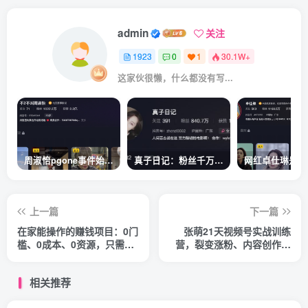
admin
关注
1923
0
1
30.1W+
这家伙很懒，什么都没有写...
周淑怡pgone事件始末，周淑怡现状
真子日记：粉丝千万的真子日记是最懂反转的网红吗？
上一篇
下一篇
在家能操作的赚钱项目：0门
张萌21天视频号实战训练
槛、0成本、0资源，只需一
营，裂变涨粉、内容创作、
部手机 就能日赚1000+
视频号变现 价值298元
相关推荐