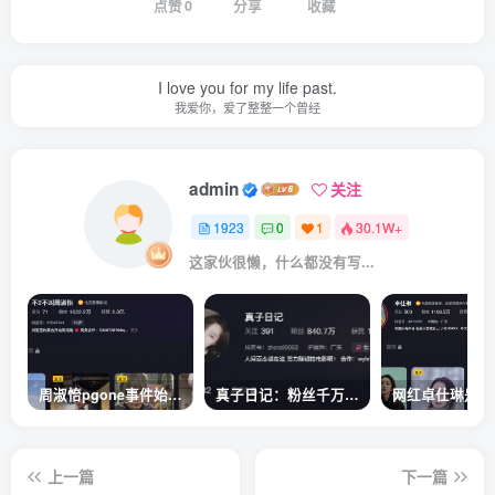
点赞
0
分享
收藏
I love you for my life past.
我爱你，爱了整整一个曾经
admin
关注
1923
0
1
30.1W+
这家伙很懒，什么都没有写...
周淑怡pgone事件始末，周淑怡现状
真子日记：粉丝千万的真子日记是最懂反转的网红吗？
上一篇
下一篇