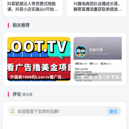
抖客联盟达人带货模式陪跑
兴趣电商团队自播成长营，
课，抖音小店实操从0开始教
解密直播流量获取承接放大
学，超细致答疑
的核心密码
相关推荐
外面卖1999的Loot.tv看广告撸美金项目，号称月入轻松4000【详细教程+上车资源渠道】
沙雕动画-皮蛋兄弟·熊猫人
评论
抢沙发
欢迎您留下宝贵的见解！
提交