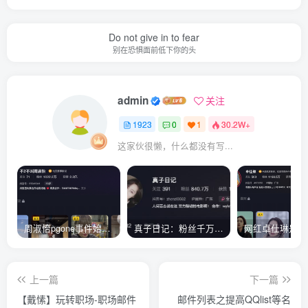
Do not give in to fear
别在恐惧面前低下你的头
admin
关注
1923
0
1
30.2W+
这家伙很懒，什么都没有写...
周淑怡pgone事件始末，周淑怡现状
真子日记：粉丝千万的真子日记是最懂反转的网红吗？
上一篇
下一篇
【戴愫】玩转职场-职场邮件
邮件列表之提高QQlist等名